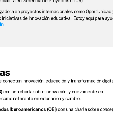
cialista en Gerencia de Proyectos (ITCR).
igadora en proyectos internacionales como OportUnidad 
 iniciativas de innovación educativa. ¡Estoy aquí para ay
In
ias
e conectan innovación, educación y transformación digita
8)
 con una charla sobre innovación, y nuevamente en 
jo como referente en educación y cambio.
ados Iberoamericanos (OEI)
 con una charla sobre 
concep