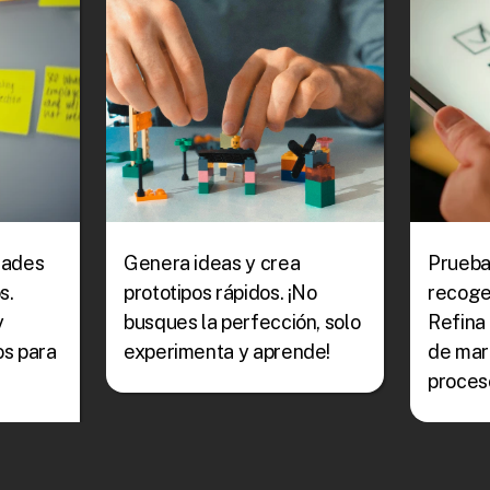
ades 
Genera ideas y crea 
Prueba 
. 
prototipos rápidos. ¡No 
recoge 
 
busques la perfección, solo 
Refina 
s para 
experimenta y aprende!
de mara
proces