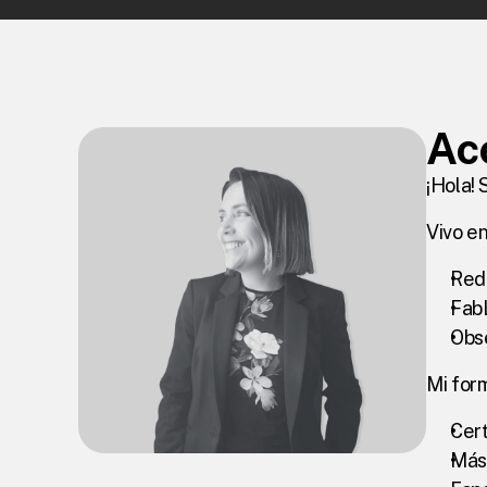
Ac
¡Hola!
Vivo e
Red 
FabL
Obs
Mi for
Cert
Mást