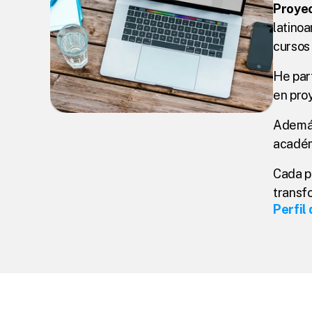
Proye
latino
cursos 
He par
en pro
Además,
académ
Cada pu
transf
Perfil